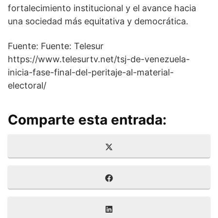
fortalecimiento institucional y el avance hacia
una sociedad más equitativa y democrática.
Fuente: Fuente: Telesur
https://www.telesurtv.net/tsj-de-venezuela-
inicia-fase-final-del-peritaje-al-material-
electoral/
Comparte esta entrada:
Compartir
X
en
(
T
Compartir
F
w
en
a
i
c
t
Compartir
L
e
t