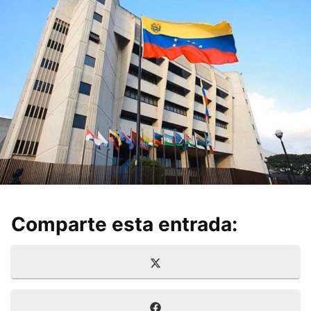
Comparte esta entrada:
Compartir
X
en
(
T
Compartir
F