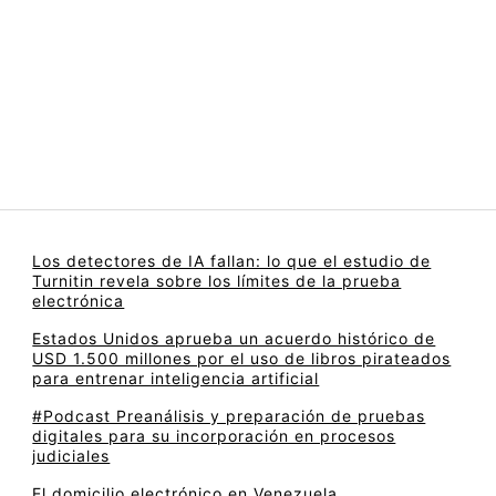
Los detectores de IA fallan: lo que el estudio de
Turnitin revela sobre los límites de la prueba
electrónica
Estados Unidos aprueba un acuerdo histórico de
USD 1.500 millones por el uso de libros pirateados
para entrenar inteligencia artificial
#Podcast Preanálisis y preparación de pruebas
digitales para su incorporación en procesos
judiciales
El domicilio electrónico en Venezuela