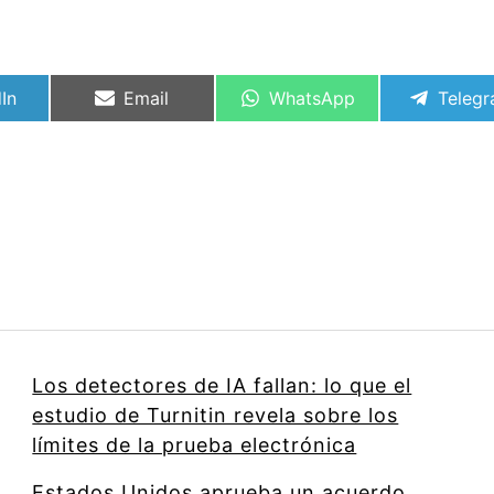
rtir
Compartir
Compartir
Compa
In
Email
WhatsApp
Teleg
en
en
en
Los detectores de IA fallan: lo que el
estudio de Turnitin revela sobre los
límites de la prueba electrónica
Estados Unidos aprueba un acuerdo