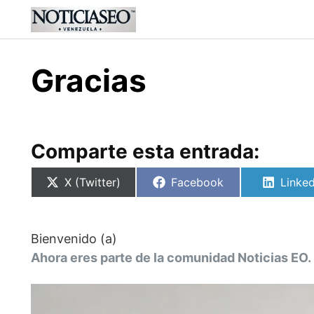
Skip
to
content
Gracias
Comparte esta entrada:
Compartir
Compartir
Compa
X (Twitter)
Facebook
Linked
en
en
en
Bienvenido (a)
Ahora eres parte de la comunidad Noticias EO. 