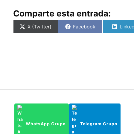
Comparte esta entrada:
Compartir
Compartir
Compa
X (Twitter)
Facebook
Linked
en
en
en
WhatsApp Grupo
Telegram Grupo