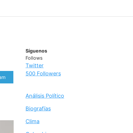
Síguenos
Follows
Twitter
500
Followers
rtir
ram
Análisis Político
Biografías
Clima