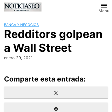
Skip
to
Menu
content
BANCA Y NEGOCIOS
Redditors golpean
a Wall Street
enero 29, 2021
Comparte esta entrada:
Compartir
X
en
(
T
Compartir
F
w