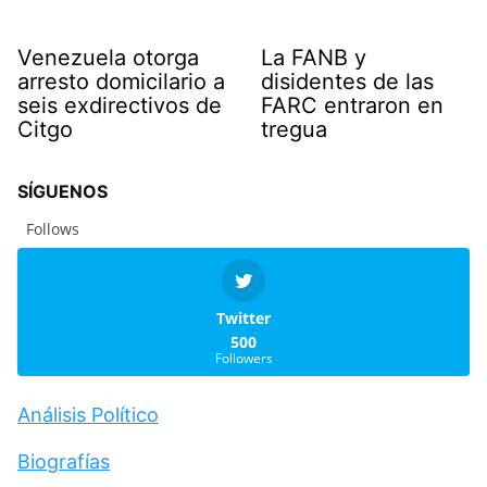
Venezuela otorga
La FANB y
arresto domicilario a
disidentes de las
seis exdirectivos de
FARC entraron en
Citgo
tregua
SÍGUENOS
Follows
Twitter
500
Followers
Análisis Político
Biografías