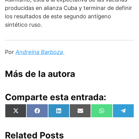
producidas en alianza Cuba y terminar de definir 
los resultados de este segundo antígeno 
sintético ruso. 
Por 
Andreína Barboza 
Más de la autora
Comparte esta entrada:
Compartir
Compartir
Compartir
Compartir
Compartir
Compa
X
F
L
E
W
T
en
en
en
en
en
en
(
a
i
m
h
e
T
c
n
a
a
l
w
e
k
i
t
e
i
b
e
l
s
g
Related Posts
t
o
d
A
r