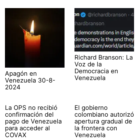
t
o
I
p
a
e
k
n
p
m
r
)
Richard Branson: La
Voz de la
Democracia en
Apagón en
Venezuela
Venezuela 30-8-
2024
La OPS no recibió
El gobierno
confirmación del
colombiano autorizó
pago de Venezuela
apertura gradual de
para acceder al
la frontera con
COVAX
Venezuela