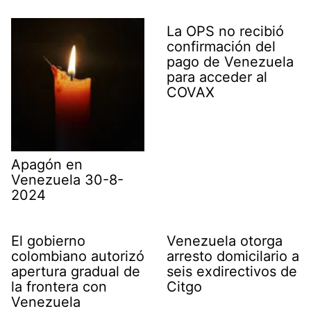
t
o
I
p
a
e
k
n
p
m
La OPS no recibió
r
)
confirmación del
pago de Venezuela
para acceder al
COVAX
Apagón en
Venezuela 30-8-
2024
El gobierno
Venezuela otorga
colombiano autorizó
arresto domicilario a
apertura gradual de
seis exdirectivos de
la frontera con
Citgo
Venezuela