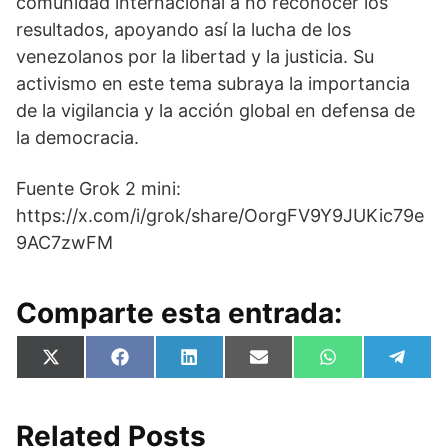
comunidad internacional a no reconocer los
resultados, apoyando así la lucha de los
venezolanos por la libertad y la justicia. Su
activismo en este tema subraya la importancia
de la vigilancia y la acción global en defensa de
la democracia.
Fuente Grok 2 mini:
https://x.com/i/grok/share/OorgFV9Y9JUKic79e
9AC7zwFM
Comparte esta entrada:
Compartir
Compartir
Compartir
Compartir
Compartir
Compa
X
F
L
E
W
T
en
en
en
en
en
en
(
a
i
m
h
e
T
c
n
a
a
l
w
e
k
i
t
e
i
b
e
l
s
g
Related Posts
t
o
d
A
r