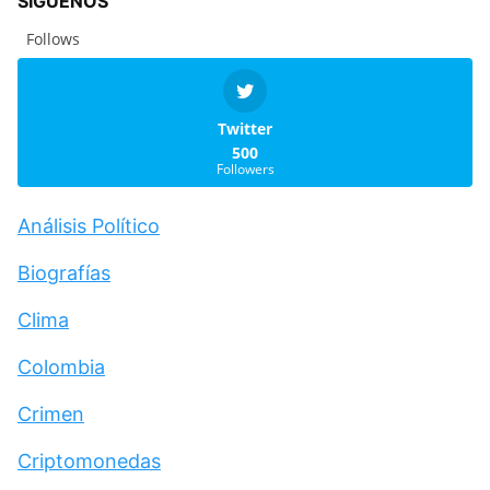
SÍGUENOS
Follows
Twitter
500
Followers
Análisis Político
Biografías
Clima
Colombia
Crimen
Criptomonedas