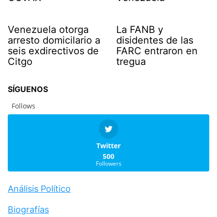
Venezuela otorga
La FANB y
arresto domicilario a
disidentes de las
seis exdirectivos de
FARC entraron en
Citgo
tregua
SÍGUENOS
Follows
Twitter
500
Followers
Análisis Político
Biografías