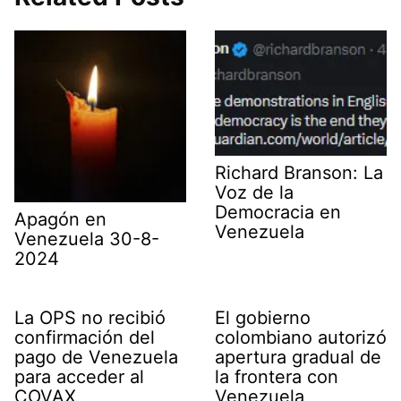
t
o
d
A
r
t
o
I
p
a
e
k
n
p
m
r
)
Richard Branson: La
Voz de la
Democracia en
Apagón en
Venezuela
Venezuela 30-8-
2024
La OPS no recibió
El gobierno
confirmación del
colombiano autorizó
pago de Venezuela
apertura gradual de
para acceder al
la frontera con
COVAX
Venezuela