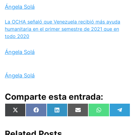
Ángela Solá
La OCHA señaló que Venezuela recibió más ayuda
humanitaria en el primer semestre de 2021 que en
todo 2020
Ángela Solá
Ángela Solá
Comparte esta entrada:
Compartir
Compartir
Compartir
Compartir
Compartir
Compa
X
F
L
E
W
T
en
en
en
en
en
en
(
a
i
m
h
e
T
c
n
a
a
l
w
e
k
i
t
e
i
b
e
l
s
g
Related Posts