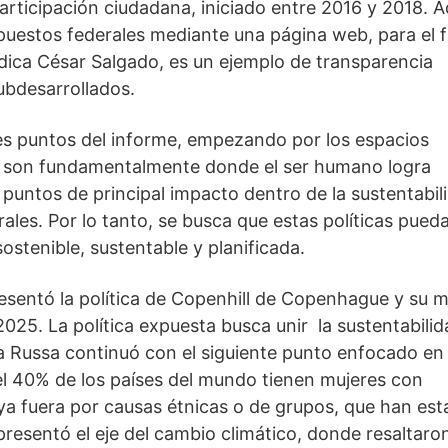
rticipación ciudadana, iniciado entre 2016 y 2018. Aq
puestos federales mediante una página web, para el fá
ndica César Salgado, es un ejemplo de transparencia 
ubdesarrollados.
es puntos del informe, empezando por los espacios 
s son fundamentalmente donde el ser humano logra 
n puntos de principal impacto dentro de la sustentabili
les. Por lo tanto, se busca que estas políticas pueda
stenible, sustentable y planificada.
sentó la política de Copenhill de Copenhague y su m
25. La política expuesta busca unir  la sustentabilida
 Russa continuó con el siguiente punto enfocado en l
el 40% de los países del mundo tienen mujeres con 
 ya fuera por causas étnicas o de grupos, que han est
presentó el eje del cambio climático, donde resaltaron