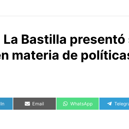
 La Bastilla presentó
n materia de política
rtir
Compartir
Compartir
Compa
In
Email
WhatsApp
Teleg
en
en
en