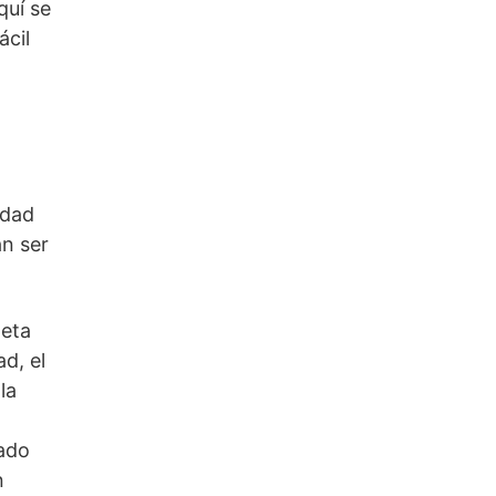
uí se 
cil 
dad 
n ser 
eta 
d, el 
a 
ado 
 