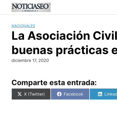
Skip
to
content
NACIONALES
La Asociación Civil
buenas prácticas e
diciembre 17, 2020
Comparte esta entrada:
Compartir
Compartir
Compa
X (Twitter)
Facebook
Linked
en
en
en