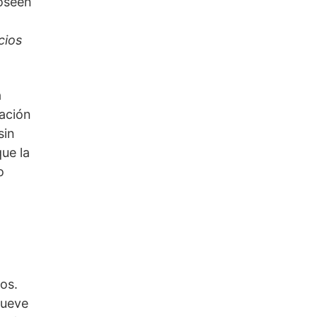
oseen 
ios 
 
ación 
in 
ue la 
 
s. 
ueve 