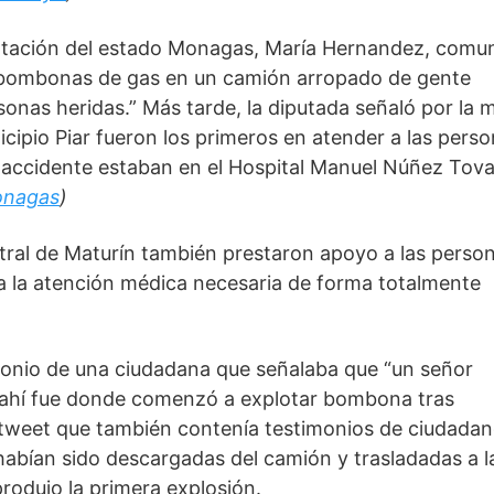
ntación del estado Monagas, María Hernandez, comun
s bombonas de gas en un camión arropado de gente 
onas heridas.” Más tarde, la diputada señaló por la m
cipio Piar fueron los primeros en atender a las perso
 accidente estaban en el Hospital Manuel Núñez Tovar
nagas
) 
ntral de Maturín también prestaron apoyo a las person
da la atención médica necesaria de forma totalmente 
monio de una ciudadana que señalaba que “un señor 
 ahí fue donde comenzó a explotar bombona tras 
weet que también contenía testimonios de ciudadano
bían sido descargadas del camión y trasladadas a la
rodujo la primera explosión. 