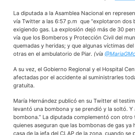
La diputada a la Asamblea Nacional en represe
vía Twitter a las 6:57 p.m  que “explotaron do
exigiendo gas. La explosión dejó más de 30 pers
vía que los Bomberos y Protección Civil del muni
quemadas y heridas; y que algunas víctimas del
otras en el ambulatorio de Piar. 
(vía 
@MariaGMo
A su vez, el Gobierno Regional y el Hospital Ce
afectadas por el accidente al suministrarles to
gratuita. 
María Hernández publicó en su Twitter el testi
levantó una bombona y se prendió y la soltó. Y
bombona.” La diputada complementó con otro t
quienes aseguran que las bombonas de gas ya ha
casa de la jefa del CLAP de la zona, cuando se p