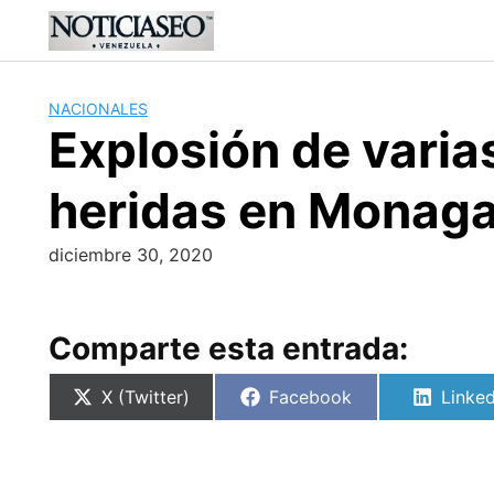
Skip
to
content
NACIONALES
Explosión de vari
heridas en Monag
diciembre 30, 2020
Comparte esta entrada:
Compartir
Compartir
Compa
X (Twitter)
Facebook
Linked
en
en
en