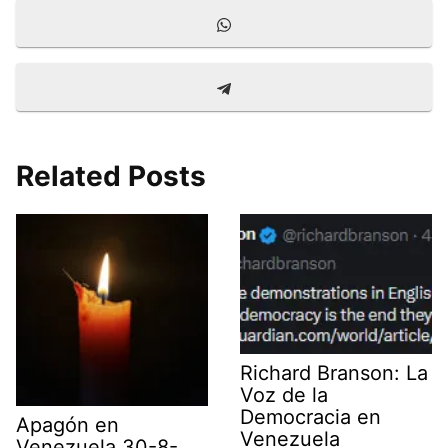
a
d
Compartir
W
i
I
en
h
l
n
a
Compartir
T
t
en
e
s
l
A
e
p
Related Posts
g
p
r
a
m
Richard Branson: La
Voz de la
Democracia en
Apagón en
Venezuela
Venezuela 30-8-