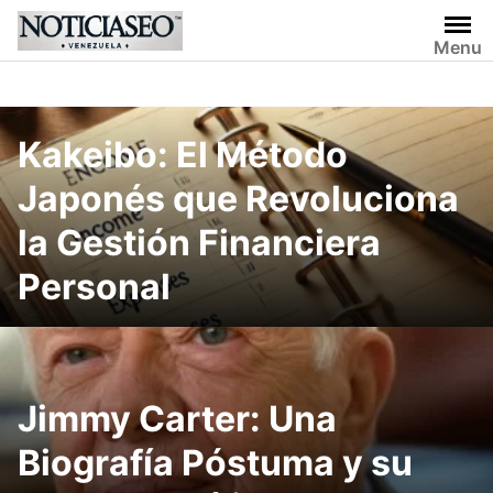
Skip
to
Menu
content
Kakeibo: El Método
Japonés que Revoluciona
la Gestión Financiera
Personal
Jimmy Carter: Una
Biografía Póstuma y su