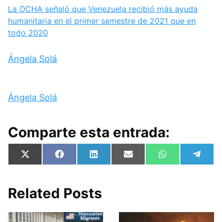
La OCHA señaló que Venezuela recibió más ayuda
humanitaria en el primer semestre de 2021 que en
todo 2020
Ángela Solá
Ángela Solá
Comparte esta entrada:
Compartir
Compartir
Compartir
Compartir
Compartir
Compa
X
F
L
E
W
T
en
en
en
en
en
en
(
a
i
m
h
e
T
c
n
a
a
l
w
e
k
i
t
e
i
b
e
l
s
g
Related Posts
t
o
d
A
r
t
o
I
p
a
e
k
n
p
m
r