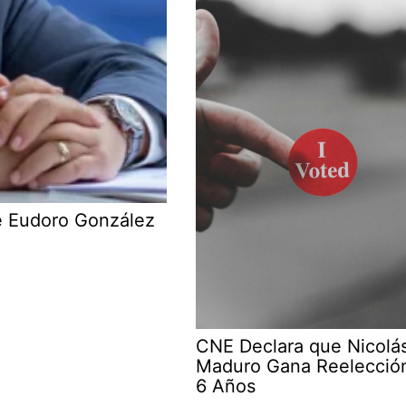
e Eudoro González
CNE Declara que Nicolá
Maduro Gana Reelecció
6 Años