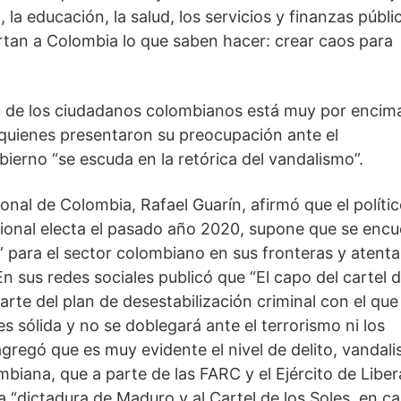
, la educación, la salud, los servicios y finanzas públic
rtan a Colombia lo que saben hacer: crear caos para 
a de los ciudadanos colombianos está muy por encima
quienes presentaron su preocupación ante el 
bierno “se escuda en la retórica del vandalismo”.
onal de Colombia, Rafael Guarín, afirmó que el polític
onal electa el pasado año 2020, supone que se encue
” para el sector colombiano en sus fronteras y atentar
n sus redes sociales publicó que “El capo del cartel de
rte del plan de desestabilización criminal con el que 
sólida y no se doblegará ante el terrorismo ni los 
gregó que es muy evidente el nivel de delito, vandali
mbiana, que a parte de las FARC y el Ejército de Liber
 “dictadura de Maduro y al Cartel de los Soles, en ca