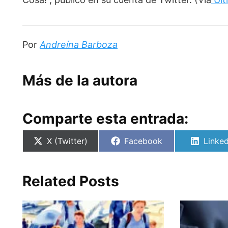
Por 
Andreína Barboza
Más de la autora
Comparte esta entrada:
Compartir
Compartir
Compa
X (Twitter)
Facebook
Linked
en
en
en
Related Posts