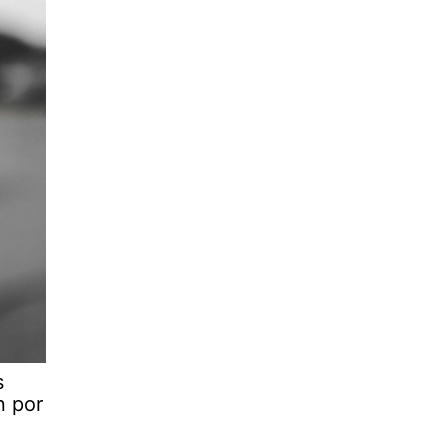
s
n por