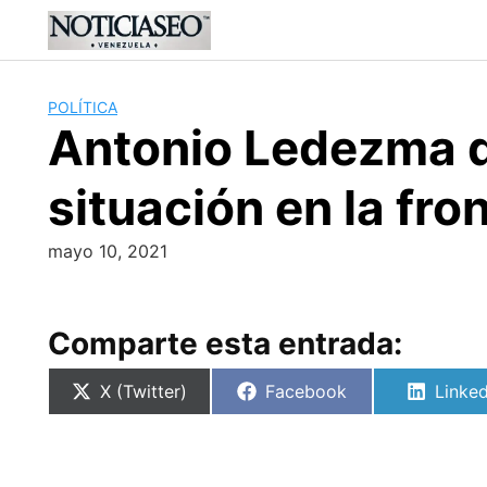
Skip
to
content
POLÍTICA
Antonio Ledezma 
situación en la fr
mayo 10, 2021
Comparte esta entrada:
Compartir
Compartir
Compa
X (Twitter)
Facebook
Linked
en
en
en