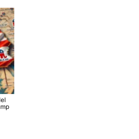
del
ump