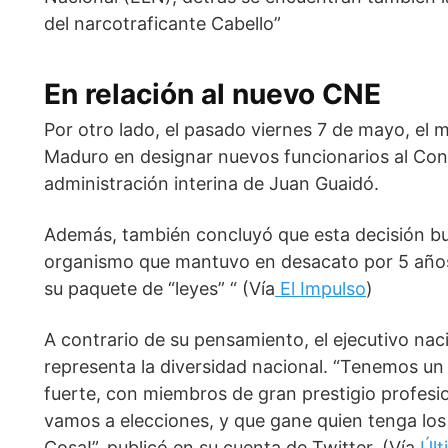
del narcotraficante Cabello”
En relación al nuevo CNE
Por otro lado, el pasado viernes 7 de mayo, el 
Maduro en designar nuevos funcionarios al Conse
administración interina de Juan Guaidó.
Además, también concluyó que esta decisión bus
organismo que mantuvo en desacato por 5 años y
su paquete de “leyes” “ (Vía
El Impulso
)
A contrario de su pensamiento, el ejecutivo nac
representa la diversidad nacional. “Tenemos un 
fuerte, con miembros de gran prestigio profesion
vamos a elecciones, y que gane quien tenga los 
Cosa!”, publicó en su cuenta de Twitter. (Vía
Últ